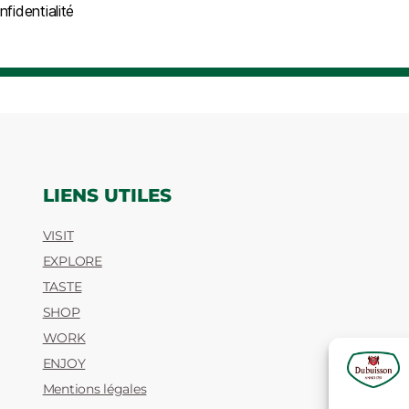
fidentialité
LIENS UTILES
VISIT
EXPLORE
TASTE
SHOP
WORK
ENJOY
Mentions légales