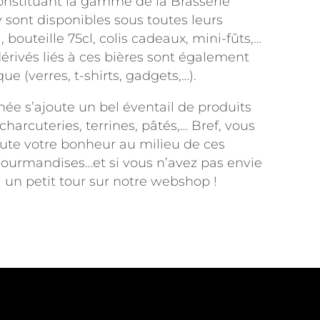
nstituant la gamme de la Brasserie
y sont disponibles sous toutes leurs
, bouteille 75cl, colis cadeaux, mini-fûts,…
 dérivés liés à ces bières sont également
e (verres, t-shirts, gadgets,…).
née s’ajoute un bel éventail de produits
 charcuteries, terrines, pâtés,… Bref, vous
oute votre bonheur au milieu de ces
gourmandises…et si vous n’avez pas envie
jà un petit tour sur notre webshop !