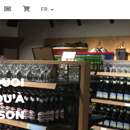
FR
Tickets
Panier
QUOI
QU’À
ISON