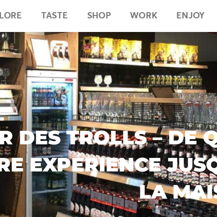
LORE
TASTE
SHOP
WORK
ENJOY
R DES TROLLS – DE 
E EXPÉRIENCE JUS
LA MA