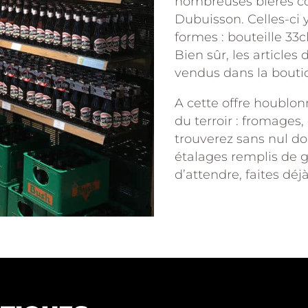
nombreuses bières co
Dubuisson. Celles-ci 
formes : bouteille 33cl
Bien sûr, les articles
vendus dans la boutiqu
A cette offre houblon
du terroir : fromages,
trouverez sans nul d
étalages remplis de 
d’attendre, faites dé