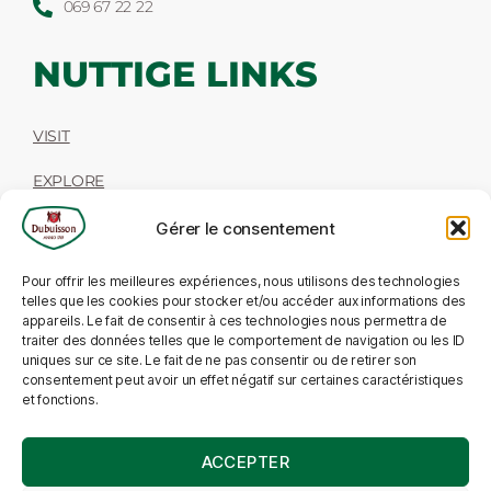
069 67 22 22
NUTTIGE LINKS
VISIT
EXPLORE
TASTE
Gérer le consentement
SHOP
Pour offrir les meilleures expériences, nous utilisons des technologies
telles que les cookies pour stocker et/ou accéder aux informations des
WORK
appareils. Le fait de consentir à ces technologies nous permettra de
traiter des données telles que le comportement de navigation ou les ID
uniques sur ce site. Le fait de ne pas consentir ou de retirer son
consentement peut avoir un effet négatif sur certaines caractéristiques
MIJN ACCOUNT
et fonctions.
mijn account
ACCEPTER