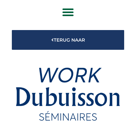
Home
Kaartjes & Rondleidingen
TERUG NAAR