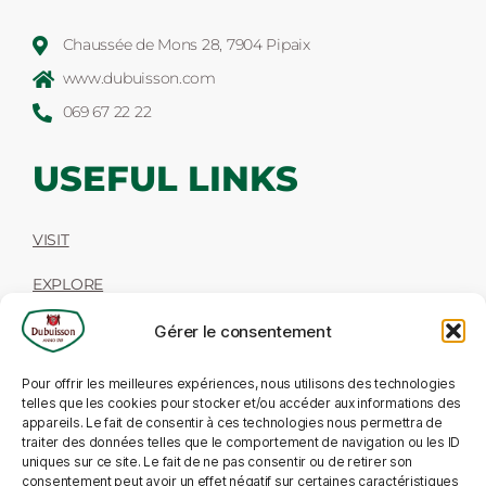
Chaussée de Mons 28, 7904 Pipaix
www.dubuisson.com
069 67 22 22
USEFUL LINKS
VISIT
EXPLORE
TASTE
Gérer le consentement
SHOP
Pour offrir les meilleures expériences, nous utilisons des technologies
telles que les cookies pour stocker et/ou accéder aux informations des
2024-Seminar rooms – Work Dubuisson
appareils. Le fait de consentir à ces technologies nous permettra de
traiter des données telles que le comportement de navigation ou les ID
uniques sur ce site. Le fait de ne pas consentir ou de retirer son
consentement peut avoir un effet négatif sur certaines caractéristiques