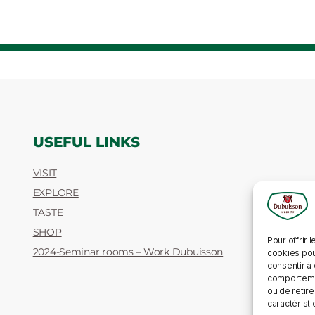
USEFUL LINKS
VISIT
EXPLORE
TASTE
SHOP
Pour offrir 
2024-Seminar rooms – Work Dubuisson
cookies pou
consentir à
comportement
ou de retire
caractéristi