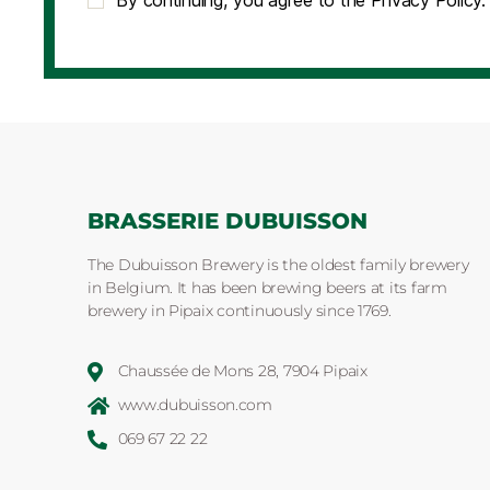
By continuing, you agree to the Privacy Policy.
BRASSERIE DUBUISSON
The Dubuisson Brewery is the oldest family brewery
in Belgium. It has been brewing beers at its farm
brewery in Pipaix continuously since 1769.
Chaussée de Mons 28, 7904 Pipaix
www.dubuisson.com
069 67 22 22