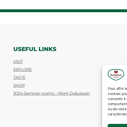
USEFUL LINKS
VISIT
EXPLORE
TASTE
SHOP
Pour offrir 
2024-Seminar rooms – Work Dubuisson
cookies pou
consentir à
comportement
ou de retire
caractéristi