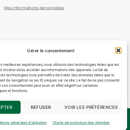
Mes informations personnelles
Gérer le consentement
les meilleures expériences, nous utilisons des technologies telles que les
r stocker et/ou accéder aux informations des appareils. Le fait de
 ces technologies nous permettra de traiter des données telles que le
 de navigation ou les ID uniques sur ce site. Le fait de ne pas consentir
r son consentement peut avoir un effet négatif sur certaines
ques et fonctions.
EPTER
REFUSER
VOIR LES PRÉFÉRENCES
Beerstorium by Dubuisson © 2020 | Made by Webdigit
tions générales d’utilisation
Charte de protection des données